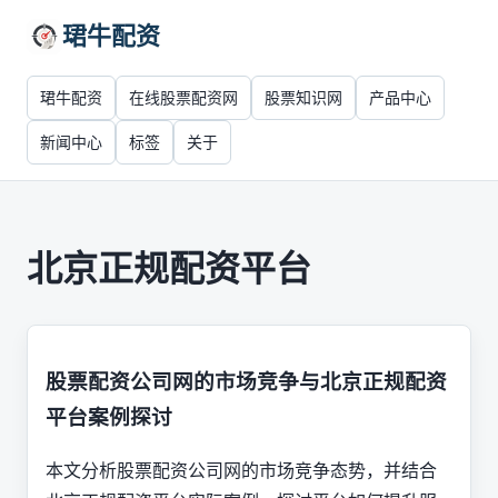
珺牛配资
珺牛配资
在线股票配资网
股票知识网
产品中心
新闻中心
标签
关于
北京正规配资平台
股票配资公司网的市场竞争与北京正规配资
平台案例探讨
本文分析股票配资公司网的市场竞争态势，并结合