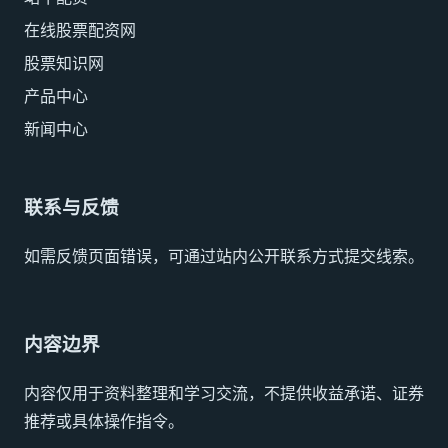
在线股票配资网
股票知识网
产品中心
新闻中心
联系与反馈
如需反馈页面错误，可通过站内公开联系方式提交线索。
内容边界
内容仅用于资料整理和学习交流，不提供收益承诺、证券
推荐或具体操作指令。