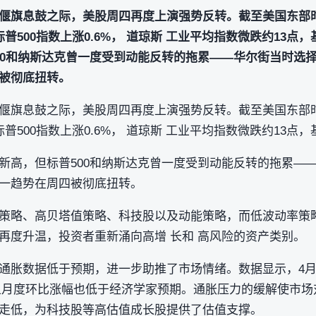
偃旗息鼓之际，美股周四再度上演强势反转。截至美国东部时
标普500指数上涨0.6%， 道琼斯 工业平均指数微跌约13点
00和纳斯达克曾一度受到动能反转的拖累——华尔街当时选
被彻底扭转。
偃旗息鼓之际，美股周四再度上演强势反转。截至美国东部时
标普500指数上涨0.6%， 道琼斯 工业平均指数微跌约13点
新高，但标普500和纳斯达克曾一度受到动能反转的拖累—
一趋势在周四被彻底扭转。
策略、高贝塔值策略、科技股以及动能策略，而低波动率策
再度升温，投资者重新涌向高增 长和 高风险的资产类别。
通胀数据低于预期，进一步助推了市场情绪。数据显示，4月P
，且月度环比涨幅也低于经济学家预期。通胀压力的缓解使市
走低，为科技股等高估值成长股提供了估值支撑。