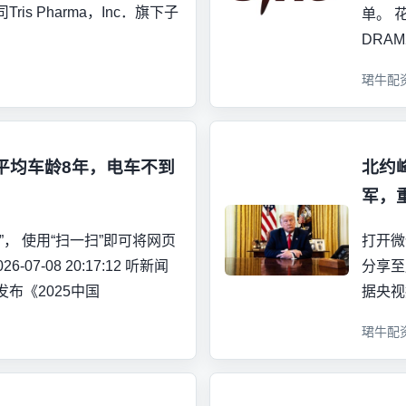
s Pharma，Inc．‌旗下子
单。 
DRA
珺牛配
平均车龄8年，电车不到
北约
军，
， 使用“扫一扫”即可将网页
打开微
07-08 20:17:12 听新闻
分享至朋
布《2025中国
据央视
珺牛配