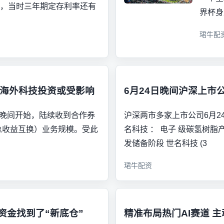
元，当时三年期定存利率还有
界杯身
珺牛配
 海外科技投资或受影响
6月24日晚间沪深上市
日晚间开始，陆续收到合作券
沪深两市多家上市公司6月2
总收益互换）业务规模。受此
名科技 ： 电子 级碳氢树
发储备阶段 世名科技 (3
珺牛配资
财资金找到了“新底仓”
精准布局热门AI赛道 