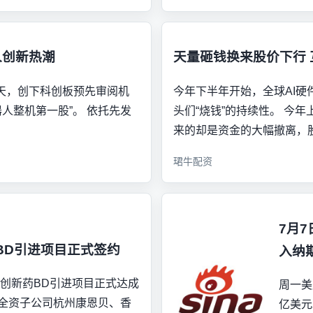
人创新热潮
天量砸钱换来股价下行
4天，创下科创板预先审阅机
今年下半年开始，全球AI
人整机第一股”。 依托先发
头们“烧钱”的持续性。 今
来的却是资金的大幅撤离，
珺牛配资
7月7
BD引进项目正式签约
入纳
海外创新药BD引进项目正式达成
周一美
，全资子公司杭州康恩贝、香
亿美元