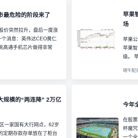
苹果智
牛市最危险的阶段来了
场
通股价突然拉升，盘后一度涨
一个消息：英伟达CEO黄仁
苹果公
说高通手机芯片做得非常
苹果智
级。 苹
珺牛配
规模的“两连降” 2万亿
今年
在股票
安区一家国有大行网点，62岁
杯魔咒
的定期存款存单放在了柜台
一个全