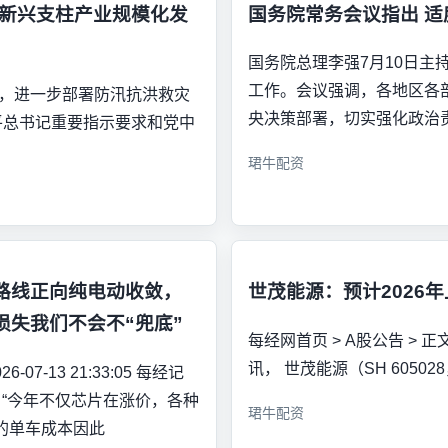
动新兴支柱产业规模化发
国务院常务会议指出 
国务院总理李强7月10日
工作。会议强调，各地区各
议，进一步部署防汛抗洪救灾
央决策部署，切实强化政治
平总书记重要指示要求和党中
珺牛配资
路线正向纯电动收敛，
世茂能源：预计2026年
损失我们不会不“兜底”
每经网首页 > A股公告 > 正文 每
讯， 世茂能源（SH 60502
-07-13 21:33:05 每经记
 “今年不仅芯片在涨价，各种
珺牛配资
的单车成本因此