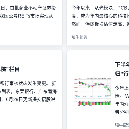
 近日，首批商业不动产证券投
今年以来，从光模块、PCB
我国公募REITs市场实现从
度，成为年内最核心的科技
然而，伴随板块估值走高，部
珺牛配资
下半
院”栏目
归”
队银行审核状态发生变更。 据
今年上
态列表，东莞银行、广东南海
情。 
日、6月29日更新提交招股说
年内涨
者分别
珺牛配